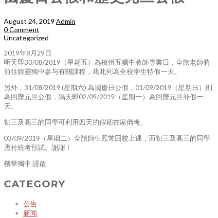
August 24, 2019
Admin
0 Comment
Uncategorized
2019年8月29日
明天即30/08/
2019（星期五）為檳州五獨中教
師專業日，全體老師將
前往鍾靈獨
中参与有關課程，藉此列為全校学
生特假一天。
另外，31/08/2019 (星期六) 為國慶日公假，01/09/
2019（星期日）則
為回歷元旦公
假，隔天即02/09/
2019（星期一）為回歷元旦补假
一
天。
初三及高三的同學可利用四天的假
期在家備考。
03/09/
2019（星期二）全體師生照常回
校上课，而初三及高三的同學
應付
統考預試。謝謝！
檳華獨中 謹啟
CATEGORY
公告
新闻