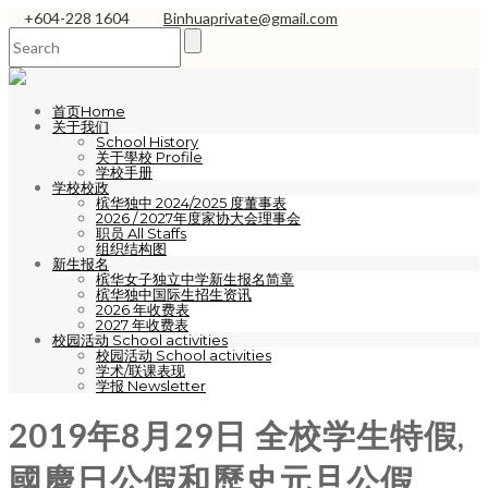
+604-228 1604
Binhuaprivate@gmail.com
首页Home
关于我们
School History
关于學校 Profile
学校手册
学校校政
槟华独中 2024/2025 度董事表
2026 / 2027年度家协大会理事会
职员 All Staffs
组织结构图
新生报名
槟华女子独立中学新生报名简章
槟华独中国际生招生资讯
2026 年收费表
2027 年收费表
校园活动 School activities
校园活动 School activities
学术/联课表现
学报 Newsletter
2019年8月29日 全校学生特假,
國慶日公假和歷史元旦公假