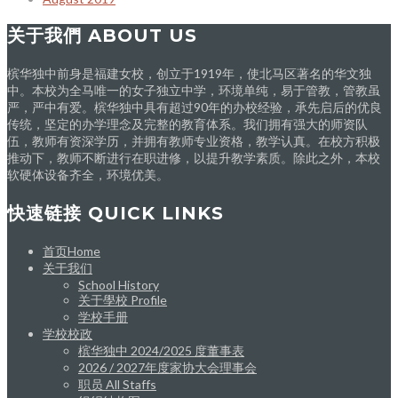
关于我們 ABOUT US
槟华独中前身是福建女校，创立于1919年，使北马区著名的华文独
中。本校为全马唯一的女子独立中学，环境单纯，易于管教，管教虽
严，严中有爱。槟华独中具有超过90年的办校经验，承先启后的优良
传统，坚定的办学理念及完整的教育体系。我们拥有强大的师资队
伍，教师有资深学历，并拥有教师专业资格，教学认真。在校方积极
推动下，教师不断进行在职进修，以提升教学素质。除此之外，本校
软硬体设备齐全，环境优美。
快速链接 QUICK LINKS
首页Home
关于我们
School History
关于學校 Profile
学校手册
学校校政
槟华独中 2024/2025 度董事表
2026 / 2027年度家协大会理事会
职员 All Staffs