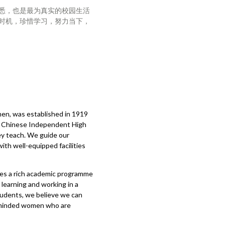
悉，也是最为真实的校园生活
时机，珍惜学习，努力当下，
men, was established in 1919
er Chinese Independent High
ey teach. We guide our
ith well-equipped facilities
ides a rich academic programme
, learning and working in a
students, we believe we can
y-minded women who are