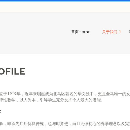
首页Home
关于我们
FILE
立于1919年，近年来崛起成为北马区著名的华文独中，更是全马唯一的
弹性教学，以人为本，引导学生充分发挥个人最大的潜能。
学
验，即承先启后优良传统，也与时并进，而且无悖初心的办学理念以及完