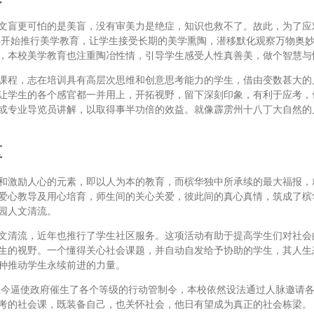
文盲更可怕的是美盲，没有审美力是绝症，知识也救不了。故此，为了应
1年开始推行美学教育，让学生接受长期的美学熏陶，潜移默化观察万物奥
，本校美学教育也注重陶冶性情，引导学生感受人性真善美，做个智慧与
课程，志在培训具有高层次思维和创意思考能力的学生，借由变数甚大的
让学生的各个感官都一并用上，开拓视野，留下深刻印象，有利于应考，
或专业导览员讲解，以取得事半功倍的效益。就像霹雳州十八丁大自然的
区
和激励人心的元素，即以人为本的教育，而槟华独中所承续的最大福报，
爱心教导及用心培育，师生间的关心关爱，彼此间的真心真情，筑成了槟
园人文清流。
文清流，近年也推行了学生社区服务。这项活动有助于提高学生们对社会
生的视野。一个懂得关心社会课题，并自动自发给予协助的学生，其人生
种推动学生永续前进的力量。
发至今逼使政府催生了各个等级的行动管制令，本校依然设法通过人脉邀请
考的社会课，既装备自己，也关怀社会，他日有望成为真正的社会栋梁。