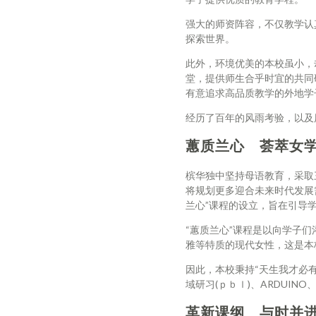
强大的师资阵容，不仅教学认
探索世界。
此外，环境优美的本校虽小，
堂，提供师生合乎时宜的共同
有意追求高品质教学的外地学
经历了百年的风雨考验，以及
蕙质兰心 荟萃女
槟华独中坚持母语教育，采取
将规划更多迎合未来时代发展
兰心”课程的设立，旨在引导
“蕙质兰心”课程是以向学子
雅等特质的现代女性，这是本
因此，本校秉持“天生我才必
域研习(ｐｂｌ)、ARDUIN
革新课纲 与时并