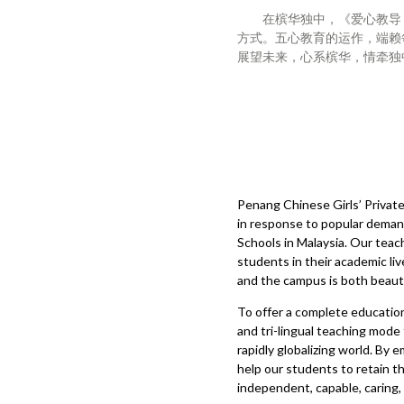
在槟华独中，《爱心教导，
方式。五心教育的运作，端赖
展望未来，心系槟华，情牵独
Penang Chinese Girls’ Private
in response to popular demand
Schools in Malaysia. Our teac
students in their academic li
and the campus is both beauti
To offer a complete education
and tri-lingual teaching mode t
rapidly globalizing world. By
help our students to retain 
independent, capable, caring,