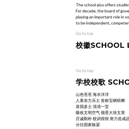
The school also offers studies
For decade, the board of gov
playing an important role in 
to be independent, competen
Go to top
校徽SCHOOL 
Go to top
学校校歌 SCHO
山色苍苍 海水洋洋
人慕东方乐土 首称宝嶼槟榔
喜我多士 清清一堂
吸收文明空气 领受大块文章
庄诚勤朴 校训煌煌 努力造成
分任国家栋梁