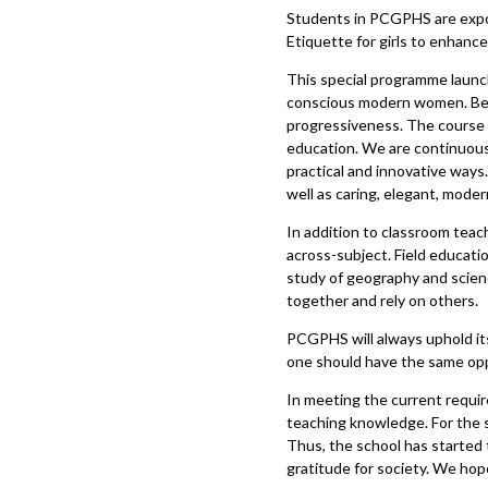
Students in PCGPHS are expo
Etiquette for girls to enhanc
This special programme launc
conscious modern women. Besid
progressiveness. The course c
education. We are continuously
practical and innovative way
well as caring, elegant, mode
In addition to classroom teac
across-subject. Field educatio
study of geography and scienc
together and rely on others.
PCGPHS will always uphold its 
one should have the same opp
In meeting the current requir
teaching knowledge. For the s
Thus, the school has started 
gratitude for society. We hop