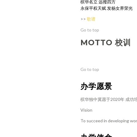
槟华名立 远撥四方
永保平权天赋 发杨女界荣光
>>
歌谱
Go to top
MOTTO 校训
Go to top
办学愿景
槟华独中冀愿于2020年 成
Vision
To succeed in developing wom