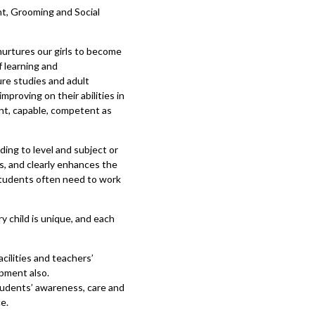
t, Grooming and Social
urtures our girls to become
 learning and
re studies and adult
proving on their abilities in
nt, capable, competent as
ing to level and subject or
ls, and clearly enhances the
 students often need to work
y child is unique, and each
cilities and teachers’
opment also.
students’ awareness, care and
e.