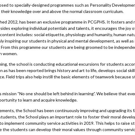
sed to specially-designed programmes such as Personality Developmen
e their knowledge over and above the normal classroom curriculum.
hed 2012, has been an exclusive programme in PCGPHS. It fosters and n
es exploring individual potentials and talents, it encourages the joy of
ontent includes: social etiquette, physiology and humanity, human natu
 inspiring our students in physical and mental development, as well as im
s. From this programme our students are being groomed to be independe
rn women.
hing, the school is conducting educational excursions for students accord
n as has been reported brings history and art to life, develops social skil
e. Field trips also help instill the basic elements of teamwork because
mission “No one should be left behind in learning”. We believe that ever
ortunity to learn and acquire knowledge.
ements, the School has been continuously improving and upgrading its fa
tudents, the School plays an important role to foster their moral devel
to implement community service activities in 2019. This helps to raise 
e the students can develop their moral values through community servic