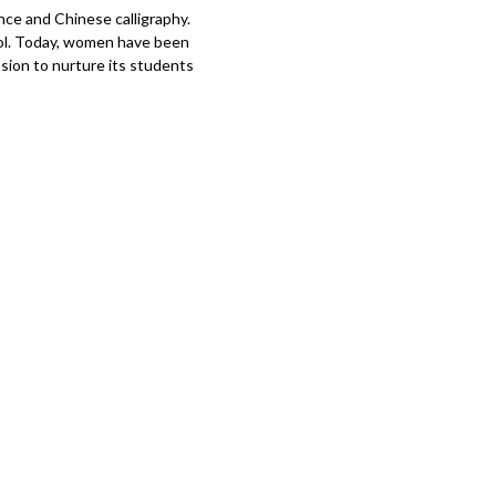
ence and Chinese calligraphy.
ool. Today, women have been
ssion to nurture its students