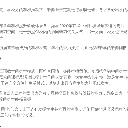
真，在校方的积极推动下，教师乐于定期进行在职进修，务求从心出发的
却常年积极提升软硬体设备，如在2020年获得中国驻槟城领事馆的赞助
研习空间，进一步提倡校内的协同研习优良风气。另一方面，校方也正规
子。
历届董事会成员的积极经营、华社的奋力扶持，加上热诚教学的教师团队
学
三语教学的办学模式，既符合国情，亦能把根留住。今后槟华独中的办学
需求的课程及活动以提升学子的人文素养，为女生扬长补短，满足女生们
学子建立全方位的生活模式，以培训出具有竞争能力的现代女性。
们灌输成人成才的意识为导向，同时提高其实践与创新的能力，最终成为一
校的办学终极目标！
有用”的信念，上下齐心发掘学生各方面的潜质，近年开始把通识课程纳入
O、工艺技能和书法课。
进