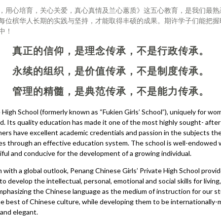
用心培育，关心关爱，真心真情及兰心蕙质》这五心教育，是我们最熟
每位槟华人长期的实践与坚持，才能取得丰硕的成果。期许学子们能把握
中！
真正的信仰，是理念传承，不是行政传承。
永续的组织，是价值传承，不是制度传承。
管理的精髓，是典范传承，不是能力传承。
 High School (formerly known as “Fukien Girls’ School”), uniquely for wo
. Its quality education has made it one of the most highly sought- aft
hers have excellent academic credentials and passion in the subjects th
ves through an effective education system. The school is well-endowed w
ful and conducive for the development of a growing individual.
 with a global outlook, Penang Chinese Girls’ Private High School prov
o develop the intellectual, personal, emotional and social skills for living
 emphasizing the Chinese language as the medium of instruction for our 
the best of Chinese culture, while developing them to be internationall
 and elegant.