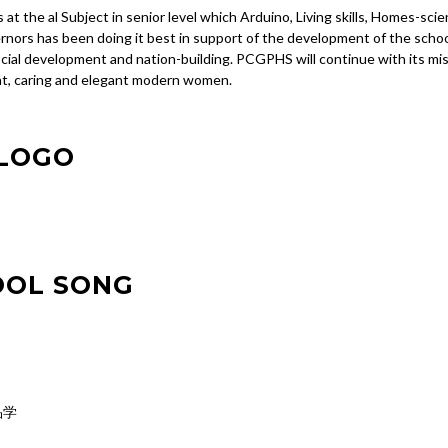
 at the al Subject in senior level which Arduino, Living skills, Homes-sci
ernors has been doing it best in support of the development of the sch
social development and nation-building. PCGPHS will continue with its mi
t, caring and elegant modern women.
LOGO
OL SONG
品学