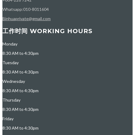
Whatsapp:010-8011604
Binhuaprivate@gmail.com
工作时间 WORKING HOURS
Monday
8:30 AM to 4:30pm
Tuesday
8:30 AM to 4:30pm
Wednesday
8:30 AM to 4:30pm
Thursday
8:30 AM to 4:30pm
Friday
8:30 AM to 4:30pm