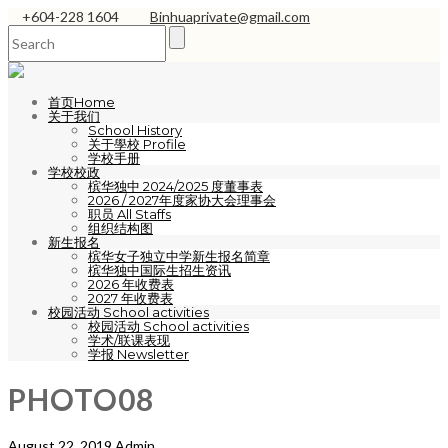
+604-228 1604
Binhuaprivate@gmail.com
首页Home
关于我们
School History
关于學校 Profile
学校手册
学校校政
槟华独中 2024/2025 度董事表
2026 / 2027年度家协大会理事会
职员 All Staffs
组织结构图
新生报名
槟华女子独立中学新生报名简章
槟华独中国际生招生资讯
2026 年收费表
2027 年收费表
校园活动 School activities
校园活动 School activities
学术/联课表现
学报 Newsletter
PHOTO08
August 22, 2019
Admin