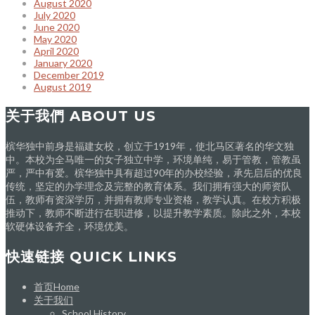
August 2020
July 2020
June 2020
May 2020
April 2020
January 2020
December 2019
August 2019
关于我們 ABOUT US
槟华独中前身是福建女校，创立于1919年，使北马区著名的华文独
中。本校为全马唯一的女子独立中学，环境单纯，易于管教，管教虽
严，严中有爱。槟华独中具有超过90年的办校经验，承先启后的优良
传统，坚定的办学理念及完整的教育体系。我们拥有强大的师资队
伍，教师有资深学历，并拥有教师专业资格，教学认真。在校方积极
推动下，教师不断进行在职进修，以提升教学素质。除此之外，本校
软硬体设备齐全，环境优美。
快速链接 QUICK LINKS
首页Home
关于我们
School History