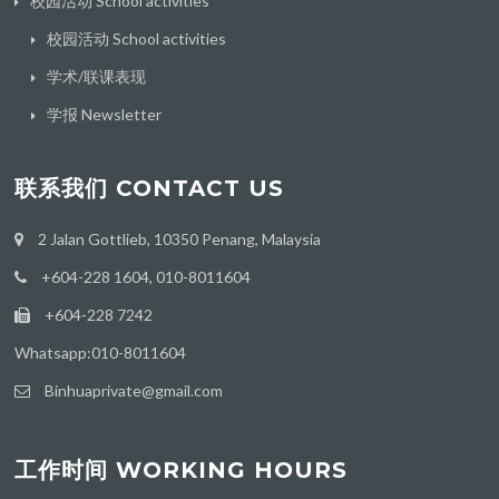
校园活动 School activities
校园活动 School activities
学术/联课表现
学报 Newsletter
联系我们 CONTACT US
2 Jalan Gottlieb, 10350 Penang, Malaysia
+604-228 1604, 010-8011604
+604-228 7242
Whatsapp:010-8011604
Binhuaprivate@gmail.com
工作时间 WORKING HOURS