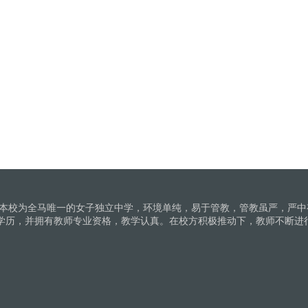
。本校为全马唯一的女子独立中学，环境单纯，易于管教，管教虽严，严中
学历，并拥有教师专业资格，教学认真。在校方积极推动下，教师不断进