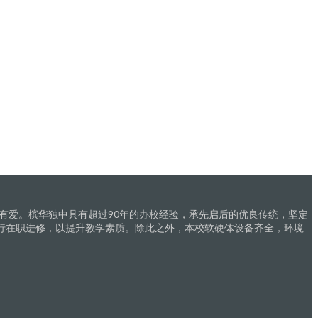
有爱。槟华独中具有超过90年的办校经验，承先启后的优良传统，坚定
行在职进修，以提升教学素质。除此之外，本校软硬体设备齐全，环境