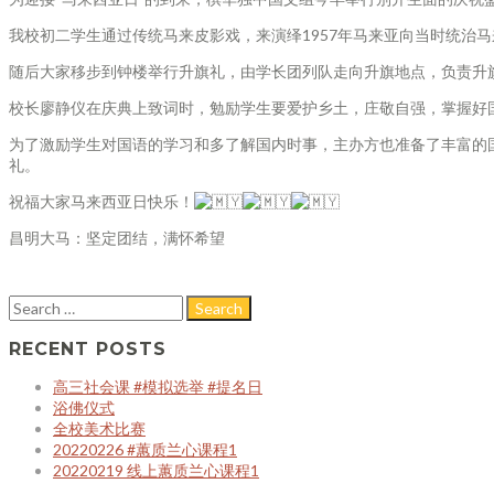
我校初二学生通过传统马来皮影戏，来演绎1957年马来亚向当时统治
随后大家移步到钟楼举行升旗礼，由学长团列队走向升旗地点，负责升
校长廖静仪在庆典上致词时，勉励学生要爱护乡土，庄敬自强，掌握好
为了激励学生对国语的学习和多了解国内时事，主办方也准备了丰富的
礼。
祝福大家马来西亚日快乐！
昌明大马：坚定团结，满怀希望
RECENT POSTS
高三社会课 #模拟选举 #提名日
浴佛仪式
全校美术比赛
20220226 #蕙质兰心课程1
20220219 线上蕙质兰心课程1