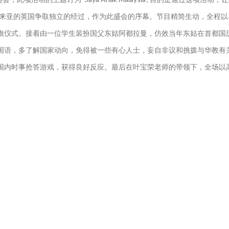
马来亚的英国争取独立的经过，作为此盛会的序幕。节目精简生动，全程
旗仪式。接着由一位学生装扮国父东姑阿都拉曼，仿效当年东姑在首都国
国语，多了解国家动向，免得被一些有心人士，妄自非议和挑拨与华教有
国内时事抢答游戏，获得良好反应。最后在叶宝荣老师的带领下，全场以