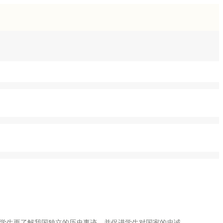
活动，让学生更了解我国独立的历史事迹，并促进学生对国家的忠诚。