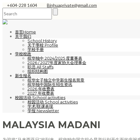
+604-228 1604
Binhuaprivate@gmail.com
首页Home
关于我们
School History
关于學校 Profile
学校手册
学校校政
槟华独中 2024/2025 度董事表
2026 / 2027年度家协大会理事会
职员 All Staffs
组织结构图
新生报名
槟华女子独立中学新生报名简章
槟华独中国际生招生资讯
2026 年收费表
2027 年收费表
校园活动 School activities
校园活动 School activities
学术/联课表现
学报 Newsletter
MALAYSIA MADANI
为迎接“马来西亚日”的到来，槟华独中国文组今早举行别开生面的庆祝盛会，此