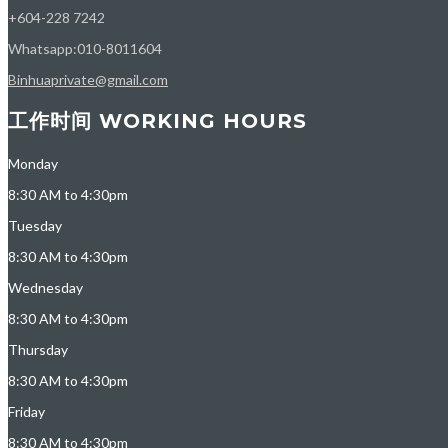
+604-228 7242
Whatsapp:010-8011604
Binhuaprivate@gmail.com
工作时间 WORKING HOURS
Monday
8:30 AM to 4:30pm
Tuesday
8:30 AM to 4:30pm
Wednesday
8:30 AM to 4:30pm
Thursday
8:30 AM to 4:30pm
Friday
8:30 AM to 4:30pm