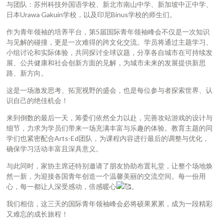
与团队：苏州科技外国语学校、新北市南山中学、新加坡中正中学、
日本Urawa Gakuin学校，以及印尼Binus学校的师生们。
作为青年领袖的培养平台，第5届国际青年领袖峰会不仅是一次知识
与见解的碰撞，更是一次难得的跨文化交流。学员将通过主题学习、
小组讨论和实际体验，共同探讨全球议题，分享各自城市在可持续发
展、公共健康和社会创新方面的见解，为城市未来的发展提供新思
路、新方向。
这是一场激发思考、拓宽视野的盛会，也是每位参与者探索世界、认
识自己的绝佳机会！
来到倒数的最后一天，筹委们依然全力以赴，完善攻站游戏的设计与
细节，力求为学员们带来一场充满丰富与乐趣的体验。教育主题的同
学们也紧密配合Arts-Ed团队，为课程内容进行最后的调整与优化，
确保学习活动丰富且深具意义。
与此同时，家协主席还特别邀请了朋友协助布置礼堂，让整个场地焕
然一新，为迎接各国青年创造一个温馨美丽的交流空间。每一份用
心，每一都让人深受感动，倍感暖心
。
我们相信，这三天的国际青年领袖峰会必将硕果累累，成为一段精彩
又难忘的成长旅程！