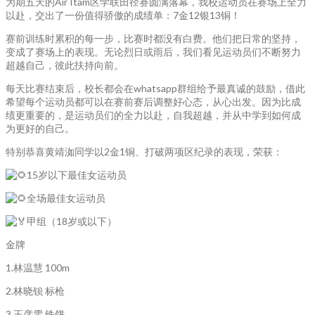
为期五天的Air Itam区学联田径赛圆满落幕，我校运动员在赛场上全力
以赴，交出了一份值得骄傲的成绩单：7金12银13铜！
赛前训练时累积的每一步，比赛时都没有白费。他们把日常的坚持，
变成了赛场上的表现。无论烈日或雨后，我们看见运动员们不断努力
超越自己，彼此扶持向前。
每天比赛结束后，校长都会在whatsapp群组给予最真诚的鼓励，借此
希望每个运动员都可以在赛前赛后调整好心态，从心出发。因为比成
绩更重要的，是运动员们的全力以赴，自我超越，并从中学到如何成
为更好的自己。
特别恭喜黄靖洳同学以2金1铜、打破两项区纪录的表现，荣获：
15岁以下最佳女运动员
全场最佳女运动员
甲组（18岁或以下）
金牌
1.林温慧 100m
2.林晓钡 标枪
3.王彦雯 铁饼