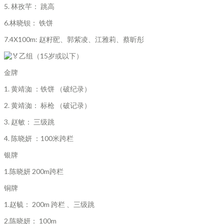
5. 林孜芊： 跳高
6.林晓钡： 铁饼
7.4X100m: 赵籽巸、郭紫凌、江雅莉、蔡昕彤
乙组（15岁或以下）
金牌
1. 黄靖洳 ：铁饼 （破纪录）
2. 黄靖洳： 标枪 （破记录）
3. 赵敏： 三级跳
4. 陈晓妍 ：100米跨栏
银牌
1.陈晓妍 200m跨栏
铜牌
1.赵毓： 200m 跨栏 、三级跳
2.陈晓妍： 100m