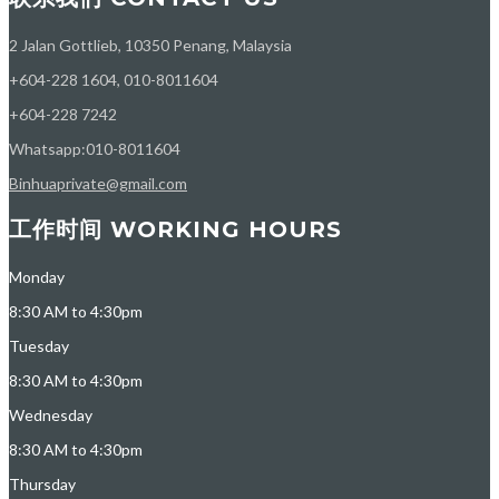
2 Jalan Gottlieb, 10350 Penang, Malaysia
+604-228 1604, 010-8011604
+604-228 7242
Whatsapp:010-8011604
Binhuaprivate@gmail.com
工作时间 WORKING HOURS
Monday
8:30 AM to 4:30pm
Tuesday
8:30 AM to 4:30pm
Wednesday
8:30 AM to 4:30pm
Thursday