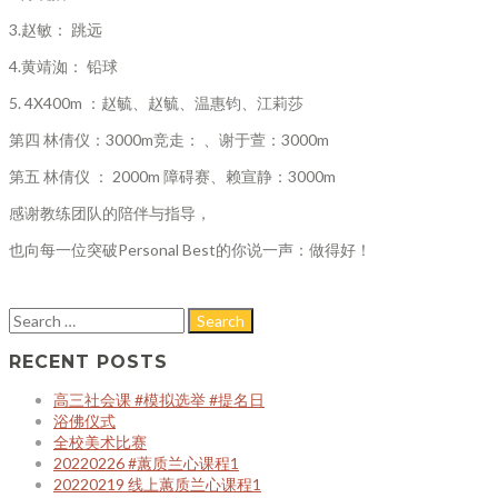
3.赵敏： 跳远
4.黄靖洳： 铅球
5. 4X400m ：赵毓、赵毓、温惠钧、江莉莎
第四 林倩仪：3000m竞走： 、谢于萱：3000m
第五 林倩仪 ： 2000m 障碍赛、赖宣静：3000m
感谢教练团队的陪伴与指导，
也向每一位突破Personal Best的你说一声：做得好！
RECENT POSTS
高三社会课 #模拟选举 #提名日
浴佛仪式
全校美术比赛
20220226 #蕙质兰心课程1
20220219 线上蕙质兰心课程1