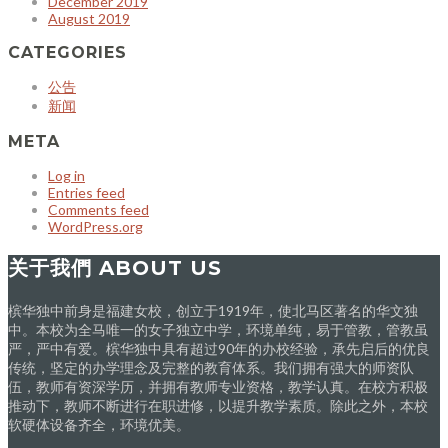
December 2019
August 2019
CATEGORIES
公告
新闻
META
Log in
Entries feed
Comments feed
WordPress.org
关于我們 ABOUT US
槟华独中前身是福建女校，创立于1919年，使北马区著名的华文独
中。本校为全马唯一的女子独立中学，环境单纯，易于管教，管教虽
严，严中有爱。槟华独中具有超过90年的办校经验，承先启后的优良
传统，坚定的办学理念及完整的教育体系。我们拥有强大的师资队
伍，教师有资深学历，并拥有教师专业资格，教学认真。在校方积极
推动下，教师不断进行在职进修，以提升教学素质。除此之外，本校
软硬体设备齐全，环境优美。