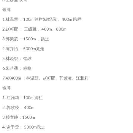
银牌
1.林温慧 ：100m 跨栏(破纪录)、400m 跨栏
2.赵籽巸 ： 三级跳 、400m、800m
3.郭紫凌 ：1500m ，跳远
4.陈卉怡 ：5000m竞走
5.林晓钡： 铅球
6.朱芷蒨： 标枪
7.4X400m ：林温慧、赵籽巸、郭紫凌、江雅莉
铜牌
1. 江雅莉：100m 跨栏
2. 郭紫凌： 400m
3.赖宣静：1500m
4. 谢于萱： 5000m竞走