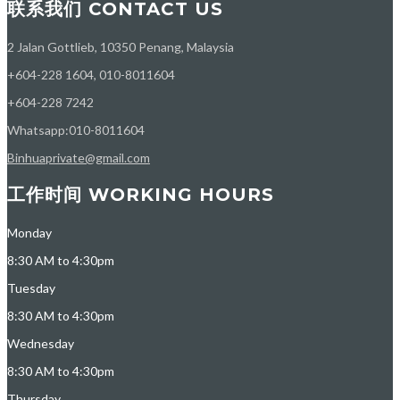
联系我们 CONTACT US
2 Jalan Gottlieb, 10350 Penang, Malaysia
+604-228 1604, 010-8011604
+604-228 7242
Whatsapp:010-8011604
Binhuaprivate@gmail.com
工作时间 WORKING HOURS
Monday
8:30 AM to 4:30pm
Tuesday
8:30 AM to 4:30pm
Wednesday
8:30 AM to 4:30pm
Thursday