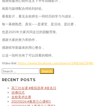
感谢雨蔓用心制作这支下半年回顾影片，
画面与旋律配合得恰到好处。
看着影片，看见全校师生一同经历的学习与成长，
每一幕都熟悉、真实——是课堂、是活动、是比赛，
也是2025年大家共同走过的甜酸苦辣。
感谢大家的努力和协作，
感谢槟华新媒体的用心整合，
让这一段时光有了可以回看的模样。
Video link:
https://www.facebook.com/share/v/186DdaG5HN/
RECENT POSTS
高三社会课 #模拟选举 #提名日
浴佛仪式
全校美术比赛
20220226 #蕙质兰心课程1
20220219 线上蕙质兰心课程1