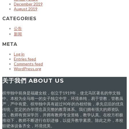
December 2019
August 2019
CATEGORIES
公告
新闻
META
Log in
Entries feed
Comments feed
WordPress.org
关于我們 ABOUT US
槟华独中前身是福建女校，创立于1919年，使北马区著名的华文独
中。本校为全马唯一的女子独立中学，环境单纯，易于管教，管教虽
严，严中有爱。槟华独中具有超过90年的办校经验，承先启后的优良
传统，坚定的办学理念及完整的教育体系。我们拥有强大的师资队
伍，教师有资深学历，并拥有教师专业资格，教学认真。在校方积极
推动下，教师不断进行在职进修，以提升教学素质。除此之外，本校
软硬体设备齐全，环境优美。