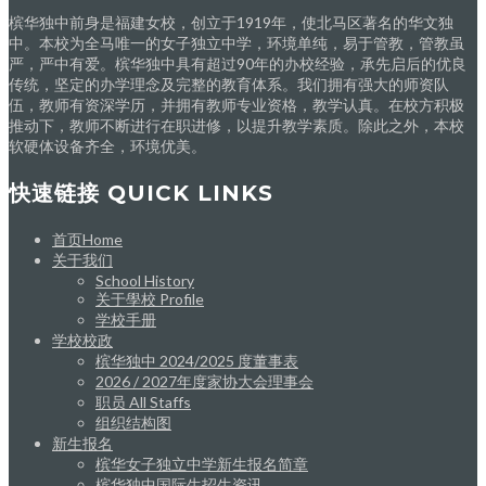
槟华独中前身是福建女校，创立于1919年，使北马区著名的华文独
中。本校为全马唯一的女子独立中学，环境单纯，易于管教，管教虽
严，严中有爱。槟华独中具有超过90年的办校经验，承先启后的优良
传统，坚定的办学理念及完整的教育体系。我们拥有强大的师资队
伍，教师有资深学历，并拥有教师专业资格，教学认真。在校方积极
推动下，教师不断进行在职进修，以提升教学素质。除此之外，本校
软硬体设备齐全，环境优美。
快速链接 QUICK LINKS
首页Home
关于我们
School History
关于學校 Profile
学校手册
学校校政
槟华独中 2024/2025 度董事表
2026 / 2027年度家协大会理事会
职员 All Staffs
组织结构图
新生报名
槟华女子独立中学新生报名简章
槟华独中国际生招生资讯