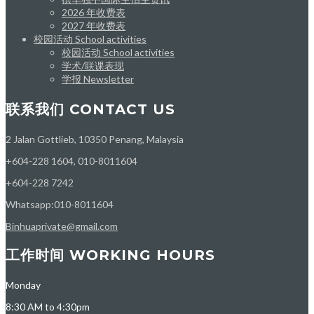
2026 年收费表
2027 年收费表
校园活动 School activities
校园活动 School activities
学术/联课表现
学报 Newsletter
联系我们 CONTACT US
2 Jalan Gottlieb, 10350 Penang, Malaysia
+604-228 1604, 010-8011604
+604-228 7242
Whatsapp:010-8011604
Binhuaprivate@gmail.com
工作时间 WORKING HOURS
Monday
8:30 AM to 4:30pm