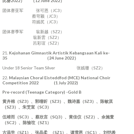
比赛
2022
）
（
12 June 2022
）
团体赛亚军 张可恩（JC3）
蔡苛颖（JC3）
符嫣芪（JC3）
团体赛季军 翁新越（SZ2）
翁新雲（SZ2）
呂彩谊（SZ2）
21.
Kejohanan Gimnastik Artistik Kebangsaan Kali ke-
35
（
24 June 2022
）
Under 18 Senior Team Silver 张嫣珊（SZ2）
22.
Malaysian Choral Eisteddfod (MCE) National Choir
Competition 2022 (1 July 2022)
Pre-record (Teenage Category) -Gold B
黄卉棉（
SZ3
）、郭曈昕（
SZ3
）、魏诗嘉（
SZ3
）、陈敏淇
（
SZ3
）、朱芠宣（
SC3
）
伍靖而（
SC3
）、蔡欣言（
SQ3
）、黄佳仪（
SZ2
）、余施萱
（
SC2
）、陈愉玟（
SZ1
）
古温学（
SZ1
）、张晶柔
（
SZ1
）、谭雪恩（
SC1
）、刘恺希