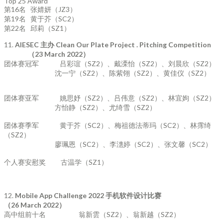
Top 25 Award
第16名 张婧妍（JZ3）
第19名 黄于芥（SC2）
第22名 邱莉（SZ1）
11.
AIESEC
主办
Clean Our Plate Project . Pitching Competition
（
23 March 2022
）
团体赛冠军 吕彩谊（SZ2）、戴溧怡（SZ2）、刘晨欣（SZ2）
沈一宁（SZ2）、陈紫翎（SZ2）、黄佳仪（SZ2）
团体赛亚军 姚思妤（SZ2）、吕伟意（SZ2）、林宜姁（SZ2）
方怡静（SZ2）、尤绮雪（SZ2）
团体赛季军 黄于芥（SC2）、梅祖德法蒂玛（SC2）、林霈绮
（SZ2）
廖珮恩（SC2）、李潓婷（SC2）、张文馨（SC2）
个人赛安慰奖 古温学（SZ1）
12.
Mobile App Challenge 2022
手机软件设计比赛
（
26 March 2022
）
高中组前十名 翁新雲（SZ2）、翁新越（SZ2）