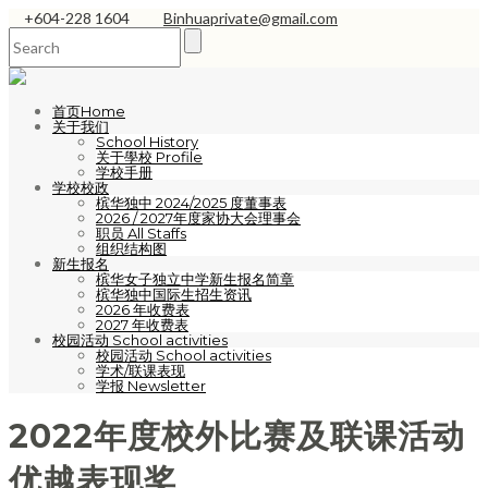
+604-228 1604
Binhuaprivate@gmail.com
首页Home
关于我们
School History
关于學校 Profile
学校手册
学校校政
槟华独中 2024/2025 度董事表
2026 / 2027年度家协大会理事会
职员 All Staffs
组织结构图
新生报名
槟华女子独立中学新生报名简章
槟华独中国际生招生资讯
2026 年收费表
2027 年收费表
校园活动 School activities
校园活动 School activities
学术/联课表现
学报 Newsletter
2022年度校外比赛及联课活动
优越表现奖