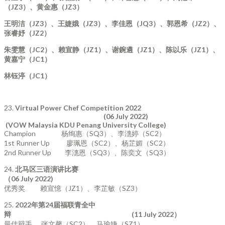
（
JZ3
）、黄金惠（
JZ3
）
王明洁（
JZ3
）、王婕娥（
JZ3
）、李佳恩（
JQ3
）、郭恩希（
JZ2
）、
张睿妤（
JZ2
）
朱雯慧（
JC2
）、赖宣静（
JZ1
）、谢鋺遴（
JZ1
）、陈以乐（
JZ1
）、
黄嘉宁（
JC1
）
林钰渟（
JC1
）
23.
Virtual Power Chef Competition 2022
(06 July 2022)
(VOW Malaysia KDU Penang University College)
Champion 杨绚惠（SQ3）、李潓婷（SC2）
1st Runner Up 廖珮恩（SC2）、杨芷媚（SC2）
2nd Runner Up 李潓恩（SQ3）、陈奕文（SQ3）
24.
北马区三语演讲比赛
（06 July 2022)
优秀奖 赖宣憶（JZ1）、李芷敏（SZ3）
25.
2022年第24届福联青全中
辩 (11 July 2022）
最佳辩手 张文馨（SC2）、马瑜婕（SZ1）