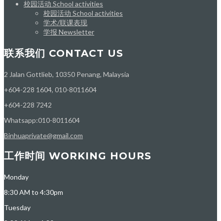
校园活动 School activities
校园活动 School activities
学术/联课表现
学报 Newsletter
联系我们 CONTACT US
2 Jalan Gottlieb, 10350 Penang, Malaysia
+604-228 1604, 010-8011604
+604-228 7242
Whatsapp:010-8011604
Binhuaprivate@gmail.com
工作时间 WORKING HOURS
Monday
8:30 AM to 4:30pm
Tuesday