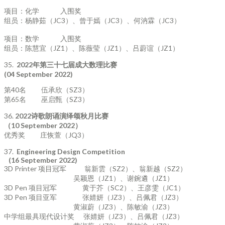
项目：化学 入围奖
组员：杨静茹（JC3）、曾于嫣（JC3）、何汭霖（JC3）
项目：数学 入围奖
组员：陈慧宜（JZ1）、陈薇莹（JZ1）、吕蔚谊（JZ1）
35.
2022
年第三十七届成大数理比赛
(04 September 2022)
第40名 伍承欣（SZ3）
第65名 巫启甄（SZ3）
36.
2022
诗歌朗诵演绎颂秋月比赛
（
10 September 2022
）
优秀奖 庄恢萱（JQ3）
37.
Engineering Design Competition
(16 September 2022)
3D Printer 项目冠军 翁新雲（SZ2）、翁新越（SZ2）
吴颖恩（JZ1）、谢鋺遴（JZ1）
3D Pen 项目冠军 黄于芥（SC2）、王彦雯（JC1）
3D Pen 项目亚军 张婧妍（JZ3）、吕佩君（JZ3）
黄淑蔚（JZ3）、陈敏渝（JZ3）
中学组最具现代设计奖 张婧妍（JZ3）、吕佩君（JZ3）