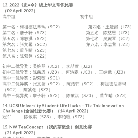
13.
2022
《史
●
今》线上华文常识比赛
（
09 April 2022
）
高中组 初中组
第一名：梅祖德法蒂玛（SC2） 第四名：王婕娥（JZ3）
第二名：詹子轩（SZ3） 第五名：陈慈恩（JZ3）
第五名：陈敏淇（SZ3） 第七名：吴婉琴（JC2）
第六名：张文馨（SC2） 第八名：李喆萱（JZ2）
第七名：董芷晴（SZ3）
第八名：陈紫翎（SZ2）
初中二优异奖：吴婉琴（JC2）、李喆萱（JZ2）
初中三优异奖：陈慈恩（JZ3）、何汭霖（JC3）、王婕娥（JZ3）
高中一优异奖：彭紫薇（SC1）
高中二优异奖：张文馨（SC2）、陈熠韩（SC2）、梅祖德法蒂玛
（SC2）、陈紫翎（SZ2）
高中三优异奖：詹子轩（SZ3）、陈敏淇（SZ3）、董芷晴（SZ3）
14.
UCSI University Student Life Hacks – Tik Tok Innovation
Challenge (全国创新比赛）（14 April 2022）
冠军 陈敏淇（SZ3）、李绍暄（SZ3）
15.
NW TeaConcept （我的茶概念）创意比赛
（21 April 2022）