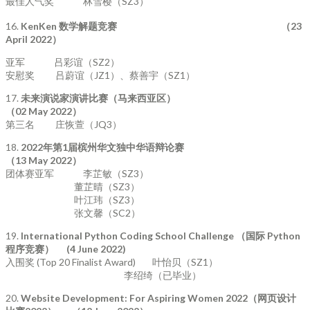
最佳人气奖 林雪樱（SZ3）
16.
KenKen 数学解题竞赛 （23
April 2022）
亚军 吕彩谊（SZ2）
安慰奖 吕蔚谊（JZ1）、蔡善宇（SZ1）
17.
未来演说家演讲比赛（马来西亚区）
（
02 May 2022
）
第三名 庄恢萱（JQ3）
18.
2022
年第
1
届槟州华文独中华语辩论赛
（
13 May 2022
）
团体赛亚军 李芷敏（SZ3）
董芷晴（SZ3）
叶江玮（SZ3）
张文馨（SC2）
19.
International Python Coding School Challenge
（国际
Python
程序竞赛）
(4 June 2022)
入围奖 (Top 20 Finalist Award) 叶怡贝（SZ1）
李绍绮（已毕业）
20.
Website Development: For Aspiring Women 2022
（网页设计