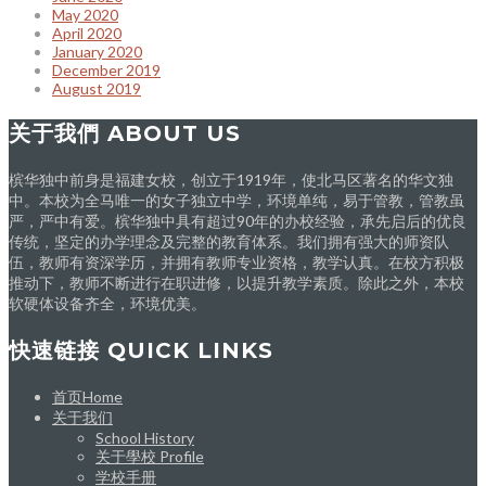
May 2020
April 2020
January 2020
December 2019
August 2019
关于我們 ABOUT US
槟华独中前身是福建女校，创立于1919年，使北马区著名的华文独
中。本校为全马唯一的女子独立中学，环境单纯，易于管教，管教虽
严，严中有爱。槟华独中具有超过90年的办校经验，承先启后的优良
传统，坚定的办学理念及完整的教育体系。我们拥有强大的师资队
伍，教师有资深学历，并拥有教师专业资格，教学认真。在校方积极
推动下，教师不断进行在职进修，以提升教学素质。除此之外，本校
软硬体设备齐全，环境优美。
快速链接 QUICK LINKS
首页Home
关于我们
School History
关于學校 Profile
学校手册