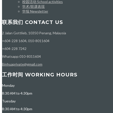
校园活动 School activities
学术/联课表现
学报 Newsletter
联系我们 CONTACT US
2 Jalan Gottlieb, 10350 Penang, Malaysia
+604-228 1604, 010-8011604
+604-228 7242
Whatsapp:010-8011604
Binhuaprivate@gmail.com
工作时间 WORKING HOURS
Monday
8:30 AM to 4:30pm
Tuesday
8:30 AM to 4:30pm