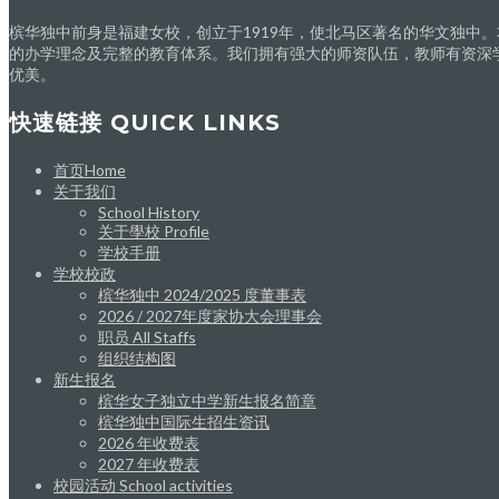
槟华独中前身是福建女校，创立于1919年，使北马区著名的华文独中
的办学理念及完整的教育体系。我们拥有强大的师资队伍，教师有资深
优美。
快速链接 QUICK LINKS
首页Home
关于我们
School History
关于學校 Profile
学校手册
学校校政
槟华独中 2024/2025 度董事表
2026 / 2027年度家协大会理事会
职员 All Staffs
组织结构图
新生报名
槟华女子独立中学新生报名简章
槟华独中国际生招生资讯
2026 年收费表
2027 年收费表
校园活动 School activities