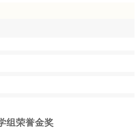
学组荣誉金奖