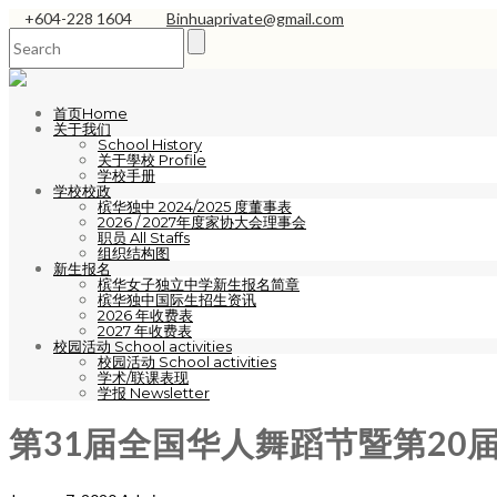
+604-228 1604
Binhuaprivate@gmail.com
首页Home
关于我们
School History
关于學校 Profile
学校手册
学校校政
槟华独中 2024/2025 度董事表
2026 / 2027年度家协大会理事会
职员 All Staffs
组织结构图
新生报名
槟华女子独立中学新生报名简章
槟华独中国际生招生资讯
2026 年收费表
2027 年收费表
校园活动 School activities
校园活动 School activities
学术/联课表现
学报 Newsletter
第31届全国华人舞蹈节暨第2