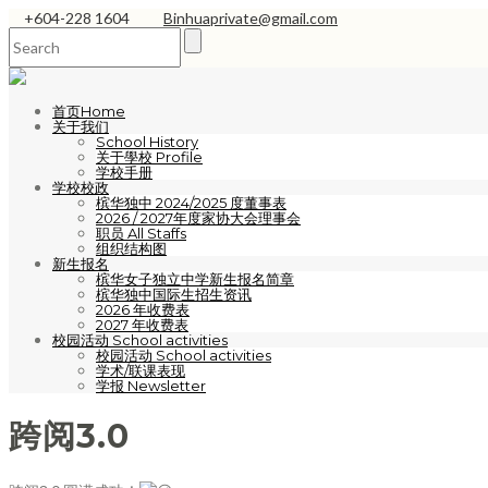
+604-228 1604
Binhuaprivate@gmail.com
首页Home
关于我们
School History
关于學校 Profile
学校手册
学校校政
槟华独中 2024/2025 度董事表
2026 / 2027年度家协大会理事会
职员 All Staffs
组织结构图
新生报名
槟华女子独立中学新生报名简章
槟华独中国际生招生资讯
2026 年收费表
2027 年收费表
校园活动 School activities
校园活动 School activities
学术/联课表现
学报 Newsletter
跨阅3.0