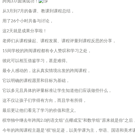
跨阅3.0 圆满成功！
从3月到7月的备课、教课到课程总结，
用了26个小时共备与讨论，
这2天就是成果分享啦！
老师们从课程缘起、课程发展、课程评量到课程反思的分享，
15间学校的跨阅课程都有令人赞叹和学习之处，
彼此可以相互借鉴学习，甚是难得。
最令人感动的，这从真实情境出发的跨阅课程，
它以明确的课程愿景和目标为基础，
它以多元且具体的评量标准让学生知道他们应该做些什么，
这不仅让孩子们学得有方向，而且学有所得，
最后更让他们看见了学习的价值和意义。
槟华独中继去年跨阅2.0的语文组“点椰成宝”和数学组“原来就是你”之后
今年的跨阅课程主题是“槟”纷足迹，以美学课为主，华语、国语和美术