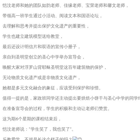
恺汶老师和她的团队如韵老师、佳缘老师、宝荣老师和馨文老师，
带领高一班学生通过小活动、阅读文本和国语论坛，
去理解和思考并提出保护文化遗产的重要性，
学生也建立建筑模型送给教堂，
最后还设计明信片和双语的宣传小册子，
亲自到圣明堂创立的圣心中学举办宣导会，
唤醒大家对浮罗山背耶稣圣明堂这百年建筑物的保护，
无论物质文化遗产或是非物质文化遗产，
她都是多元文化融合的象征，应该受到保护和珍惜。
值得一提的是，家政班同学还主动提出要烘焙小饼干与圣心中学的同学
在准备宣导会的过程，学生的积极和主动让老师们赞赏。
这为期6个星期的课程结束后，
恺汶老师说：“学生笑了，我也笑了”。
乐教爱学，不就是长这个样子的吗？