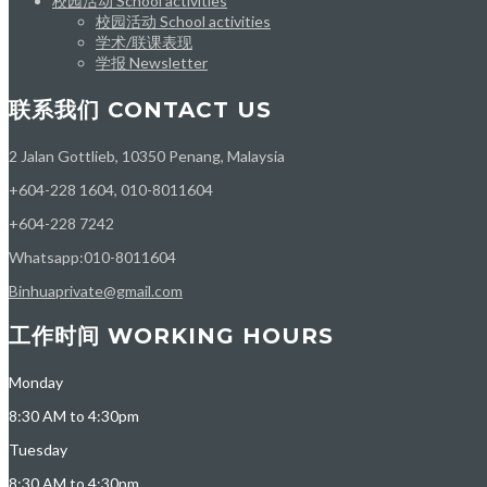
校园活动 School activities
校园活动 School activities
学术/联课表现
学报 Newsletter
联系我们 CONTACT US
2 Jalan Gottlieb, 10350 Penang, Malaysia
+604-228 1604, 010-8011604
+604-228 7242
Whatsapp:010-8011604
Binhuaprivate@gmail.com
工作时间 WORKING HOURS
Monday
8:30 AM to 4:30pm
Tuesday
8:30 AM to 4:30pm