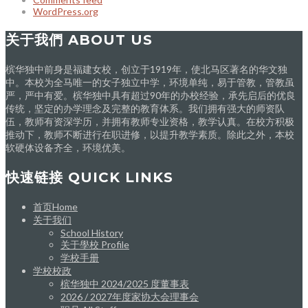
WordPress.org
关于我們 ABOUT US
槟华独中前身是福建女校，创立于1919年，使北马区著名的华文独
中。本校为全马唯一的女子独立中学，环境单纯，易于管教，管教虽
严，严中有爱。槟华独中具有超过90年的办校经验，承先启后的优良
传统，坚定的办学理念及完整的教育体系。我们拥有强大的师资队
伍，教师有资深学历，并拥有教师专业资格，教学认真。在校方积极
推动下，教师不断进行在职进修，以提升教学素质。除此之外，本校
软硬体设备齐全，环境优美。
快速链接 QUICK LINKS
首页Home
关于我们
School History
关于學校 Profile
学校手册
学校校政
槟华独中 2024/2025 度董事表
2026 / 2027年度家协大会理事会