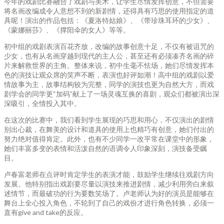
今年的戏剧比赛融合了戏剧与美术，让学生尽情发挥创意，不但需要
将名画改编成令人意想不到的新剧情，还得具有巧思的使用指定的道
具呢！演出的作品包括：《夏洛特姑娘》、《带珍珠耳环的少女》、
《蒙娜丽莎》、《撑阳伞的女人》等等。
初中组的戏剧表演百花齐放，改编的故事创意十足，不仅有被诅咒的
少女，也有从名画穿越到现代的主人公，甚至还有必须凑齐名画的碎
片来解救世界的主角。整体来说，初中生毫不怯场，她们尽情发挥本
色的演技让观众席的笑声不断，表演也好评如潮！高中组的戏剧以爱
情故事为主，故事结构较为完整，同学的演技也更为自然大方，而戏
剧学会的同学更“加码”献上了一场灵魂互换的喜剧，观众们都被演出深
深吸引，全情投入其中。
在这次的比赛中，我们看到学生展现的巧思和用心，不仅演出的剧情
别出心裁，在舞美的设计和道具的使用上也精巧有创意，她们付出的
努力绝对值得肯定。此外，也有不少同学一改平常在课堂中的形象，
她们丰富多变的表情和活泼自然的语调令人印象深刻，演技备受瞩
目。
卢春富老师在点评时肯定学生的表演才能，鼓励学生继续往戏剧方向
发展。他特别指出戏剧要尽量以演技来推进剧情，减少利用旁白来叙
述情节，而最破功的行为要数笑场了。卢老师认为好的演员是能够在
舞台上全心投入角色，不轮到了自己的戏份才进行角色转换，必须一
直有give and take的反应。