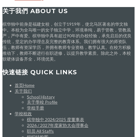
关于我們 ABOUT US
槟华独中前身是福建女校，创立于1919年，使北马区著名的华文独
中。本校为全马唯一的女子独立中学，环境单纯，易于管教，管教虽
严，严中有爱。槟华独中具有超过90年的办校经验，承先启后的优良
传统，坚定的办学理念及完整的教育体系。我们拥有强大的师资队
伍，教师有资深学历，并拥有教师专业资格，教学认真。在校方积极
推动下，教师不断进行在职进修，以提升教学素质。除此之外，本校
软硬体设备齐全，环境优美。
快速链接 QUICK LINKS
首页Home
关于我们
School History
关于學校 Profile
学校手册
学校校政
槟华独中 2024/2025 度董事表
2026 / 2027年度家协大会理事会
职员 All Staffs
组织结构图