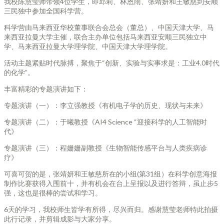
我校陈慧莹师带领4位学生，即邱莉、林恩雨、张靖妍和王敏慈到安顺
三民独中参加全国科学营。
科学营由马来西亚华校董事联合会总会（董总）、中国天津大学、马
来西亚拉曼大学主催，联合主办单位包括马来西亚安顺三民独立中
学、马来西亚拉曼大学理学院、中国天津大学理学院。
活动主题紧贴时代脉搏，聚焦于“创新、实验与实事求是：工业4.0时代
的化学”。
丰富精彩的专题演讲如下：
专题演讲（一）：李立强教授《有机电子学的历史、现状与未来》
专题演讲（二）：于曦教授《AI4 Science “迎接科学的人工智能时
代》
专题演讲（三）：程姗姗副教授《⽣物智能传感平台与⼈类疾病诊
疗》
可喜可贺的是，张靖妍和王敏慈所在的小组(第31组）在科学创意海报
制作比赛获得入围前十，并有机会在台上呈报以及进行答辩，虽止步5
强，这也是很棒的尝试和学习。
6天的学习，我校师生皆学有所得，尽兴而归。感谢慧莹老师特此拍摄
此行记录，并剪辑成影与大家分享。