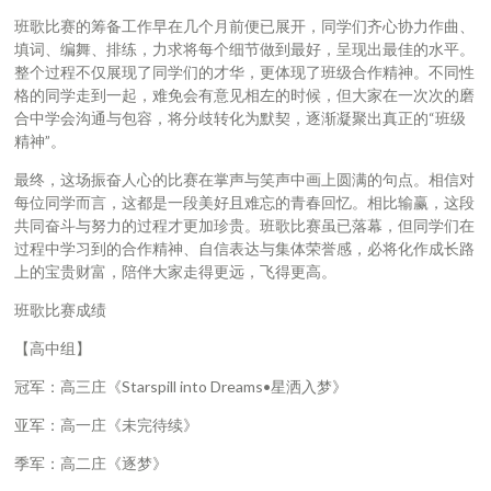
班歌比赛的筹备工作早在几个月前便已展开，同学们齐心协力作曲、
填词、编舞、排练，力求将每个细节做到最好，呈现出最佳的水平。
整个过程不仅展现了同学们的才华，更体现了班级合作精神。不同性
格的同学走到一起，难免会有意见相左的时候，但大家在一次次的磨
合中学会沟通与包容，将分歧转化为默契，逐渐凝聚出真正的“班级
精神”。
最终，这场振奋人心的比赛在掌声与笑声中画上圆满的句点。相信对
每位同学而言，这都是一段美好且难忘的青春回忆。相比输赢，这段
共同奋斗与努力的过程才更加珍贵。班歌比赛虽已落幕，但同学们在
过程中学习到的合作精神、自信表达与集体荣誉感，必将化作成长路
上的宝贵财富，陪伴大家走得更远，飞得更高。
班歌比赛成绩
【高中组】
冠军：高三庄《Starspill into Dreams•星洒入梦》
亚军：高一庄《未完待续》
季军：高二庄《逐梦》