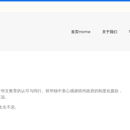
首页Home
关于我们
对华文教育的认可与同行。槟华独中衷心感谢槟州政府的制度化拨款，
更远。
生生不息。