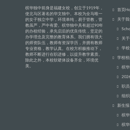
槟华独中前身是福建女校，创立于1919年，
首页Ho
使北马区著名的华文独中。本校为全马唯一
关于我
的女子独立中学，环境单纯，易于管教，管
教虽严，严中有爱。槟华独中具有超过90年
Scho
的办校经验，承先启后的优良传统，坚定的
办学理念及完整的教育体系。我们拥有强大
关于學
的师资队伍，教师有资深学历，并拥有教师
学校
专业资格，教学认真。在校方积极推动下，
教师不断进行在职进修，以提升教学素质。
学校校
除此之外，本校软硬体设备齐全，环境优
美。
槟华
20
职员 A
组织
新生报
槟华
槟华