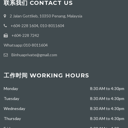
联系我们 CONTACT US
2 Jalan Gottlieb, 10350 Penang, Malaysia
+604-228 1604, 010-8011604
+604-228 7242
Whatsapp:010-8011604
Binhuaprivate@gmail.com
工作时间 WORKING HOURS
Monday
8:30 AM to 4:30pm
Tuesday
8:30 AM to 4:30pm
Wednesday
8:30 AM to 4:30pm
Thursday
8:30 AM to 4:30pm