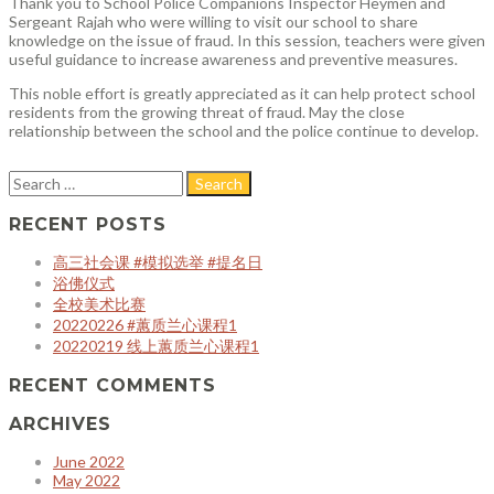
Thank you to School Police Companions Inspector Heymen and
Sergeant Rajah who were willing to visit our school to share
knowledge on the issue of fraud. In this session, teachers were given
useful guidance to increase awareness and preventive measures.
This
noble effort is greatly appreciated as it can help protect school
residents from the growing threat of fraud. May the close
relationship between the school and the police continue to develop.
RECENT POSTS
高三社会课 #模拟选举 #提名日
浴佛仪式
全校美术比赛
20220226 #蕙质兰心课程1
20220219 线上蕙质兰心课程1
RECENT COMMENTS
ARCHIVES
June 2022
May 2022