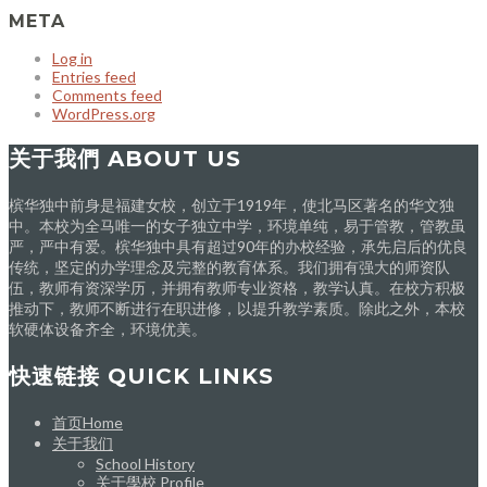
META
Log in
Entries feed
Comments feed
WordPress.org
关于我們 ABOUT US
槟华独中前身是福建女校，创立于1919年，使北马区著名的华文独
中。本校为全马唯一的女子独立中学，环境单纯，易于管教，管教虽
严，严中有爱。槟华独中具有超过90年的办校经验，承先启后的优良
传统，坚定的办学理念及完整的教育体系。我们拥有强大的师资队
伍，教师有资深学历，并拥有教师专业资格，教学认真。在校方积极
推动下，教师不断进行在职进修，以提升教学素质。除此之外，本校
软硬体设备齐全，环境优美。
快速链接 QUICK LINKS
首页Home
关于我们
School History
关于學校 Profile