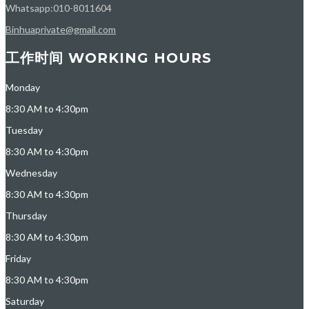
Whatsapp:010-8011604
Binhuaprivate@gmail.com
工作时间 WORKING HOURS
Monday
8:30 AM to 4:30pm
Tuesday
8:30 AM to 4:30pm
Wednesday
8:30 AM to 4:30pm
Thursday
8:30 AM to 4:30pm
Friday
8:30 AM to 4:30pm
Saturday