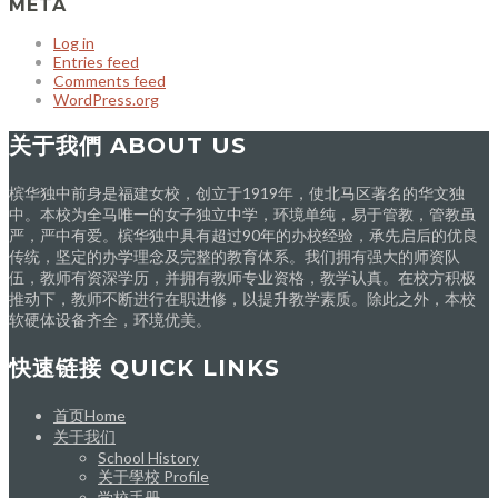
META
Log in
Entries feed
Comments feed
WordPress.org
关于我們 ABOUT US
槟华独中前身是福建女校，创立于1919年，使北马区著名的华文独
中。本校为全马唯一的女子独立中学，环境单纯，易于管教，管教虽
严，严中有爱。槟华独中具有超过90年的办校经验，承先启后的优良
传统，坚定的办学理念及完整的教育体系。我们拥有强大的师资队
伍，教师有资深学历，并拥有教师专业资格，教学认真。在校方积极
推动下，教师不断进行在职进修，以提升教学素质。除此之外，本校
软硬体设备齐全，环境优美。
快速链接 QUICK LINKS
首页Home
关于我们
School History
关于學校 Profile
学校手册