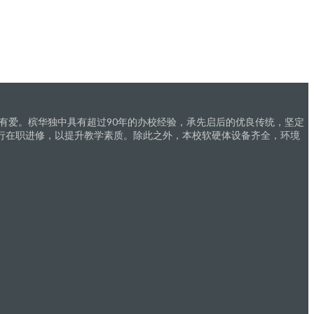
有爱。槟华独中具有超过90年的办校经验，承先启后的优良传统，坚定
行在职进修，以提升教学素质。除此之外，本校软硬体设备齐全，环境