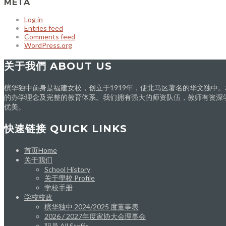
META
Log in
Entries feed
Comments feed
WordPress.org
关于我們 ABOUT US
槟华独中前身是福建女校，创立于1919年，使北马区著名的华文独中
的办学理念及完整的教育体系。我们拥有强大的师资队伍，教师有资深
优美。
快速链接 QUICK LINKS
首页Home
关于我们
School History
关于學校 Profile
学校手册
学校校政
槟华独中 2024/2025 度董事表
2026 / 2027年度家协大会理事会
职员 All Staffs