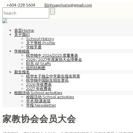
+604-228 1604
Binhuaprivate@gmail.com
首页Home
关于我们
School History
关于學校 Profile
学校手册
学校校政
槟华独中 2024/2025 度董事表
2026 / 2027年度家协大会理事会
职员 All Staffs
组织结构图
新生报名
槟华女子独立中学新生报名简章
槟华独中国际生招生资讯
2026 年收费表
2027 年收费表
校园活动 School activities
校园活动 School activities
学术/联课表现
学报 Newsletter
家教协会会员大会