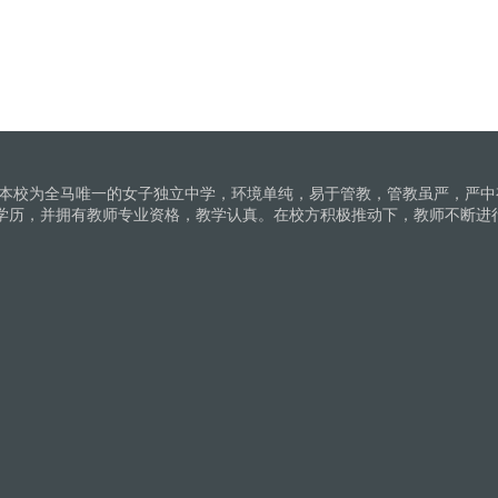
。本校为全马唯一的女子独立中学，环境单纯，易于管教，管教虽严，严中
学历，并拥有教师专业资格，教学认真。在校方积极推动下，教师不断进