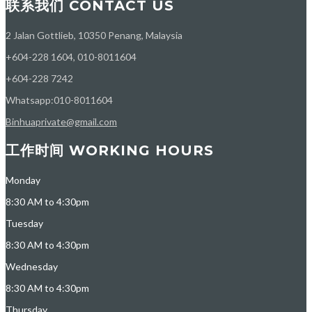
联系我们 CONTACT US
2 Jalan Gottlieb, 10350 Penang, Malaysia
+604-228 1604, 010-8011604
+604-228 7242
Whatsapp:010-8011604
Binhuaprivate@gmail.com
工作时间 WORKING HOURS
Monday
8:30 AM to 4:30pm
Tuesday
8:30 AM to 4:30pm
Wednesday
8:30 AM to 4:30pm
Thursday