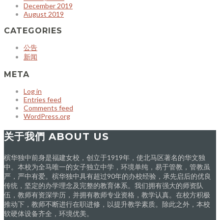
December 2019
August 2019
CATEGORIES
公告
新闻
META
Log in
Entries feed
Comments feed
WordPress.org
关于我們 ABOUT US
槟华独中前身是福建女校，创立于1919年，使北马区著名的华文独
中。本校为全马唯一的女子独立中学，环境单纯，易于管教，管教虽
严，严中有爱。槟华独中具有超过90年的办校经验，承先启后的优良
传统，坚定的办学理念及完整的教育体系。我们拥有强大的师资队
伍，教师有资深学历，并拥有教师专业资格，教学认真。在校方积极
推动下，教师不断进行在职进修，以提升教学素质。除此之外，本校
软硬体设备齐全，环境优美。