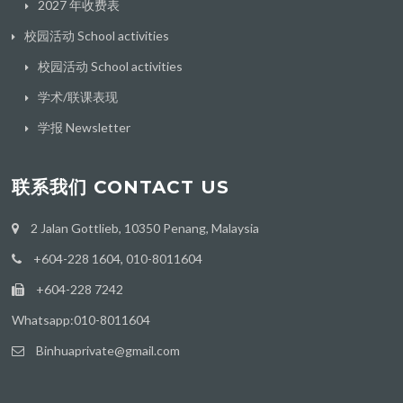
2027 年收费表
校园活动 School activities
校园活动 School activities
学术/联课表现
学报 Newsletter
联系我们 CONTACT US
2 Jalan Gottlieb, 10350 Penang, Malaysia
+604-228 1604, 010-8011604
+604-228 7242
Whatsapp:010-8011604
Binhuaprivate@gmail.com