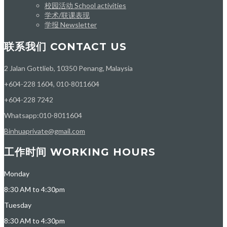
校园活动 School activities
学术/联课表现
学报 Newsletter
联系我们 CONTACT US
2 Jalan Gottlieb, 10350 Penang, Malaysia
+604-228 1604, 010-8011604
+604-228 7242
Whatsapp:010-8011604
Binhuaprivate@gmail.com
工作时间 WORKING HOURS
Monday
8:30 AM to 4:30pm
Tuesday
8:30 AM to 4:30pm