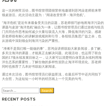
这一次的例常活动，图书馆管理团很荣幸地邀请到苏鸿业老师前来带
领桌游活。此次活动主题为：“阅读改变世界 – 海洋危机”。
“海洋危机”是近年来最备受关注的议题，苏老师很巧妙地将海洋污染的
课题与桌游“海洋危机”融合为一体，让图书馆管理员们通过游戏与组员
门共同合作思考如何减少大量垃圾流入大海，降低海洋的污染。感谢
苏老师很有耐心的讲解游戏规则和引导，各组组员集思广益之余，也
从游戏中深刻领会到海洋污染的严重性。
“净滩不是我们唯一能做的事”，苏鸿业讲师鼓励大家多阅读，多了解、
多关注海洋的课题，才能真正去解决问题。此项活动，也运用了联合
国的17项永续发展目标之一，让大家可以清楚明白保育及永续利用海
洋生态系的重要性，了解生物的多样性並防止海洋环境劣化。苏老师
同时也推荐了几本好书鼓励大家阅读。
通过本次活动，图书馆管理员们获益匪浅，在最后环节中还共同拍下
大合照，为这短短一小时半的经历画上一个完美的句号。
RECENT POSTS