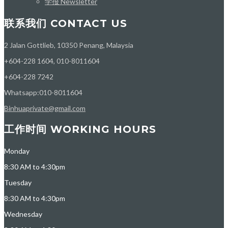
学报 Newsletter
联系我们 CONTACT US
2 Jalan Gottlieb, 10350 Penang, Malaysia
+604-228 1604, 010-8011604
+604-228 7242
Whatsapp:010-8011604
Binhuaprivate@gmail.com
工作时间 WORKING HOURS
Monday
8:30 AM to 4:30pm
Tuesday
8:30 AM to 4:30pm
Wednesday