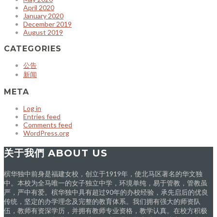
April 2020
January 2020
December 2019
August 2019
CATEGORIES
公告
新闻
META
Log in
Entries feed
Comments feed
WordPress.org
关于我們 ABOUT US
槟华独中前身是福建女校，创立于1919年，使北马区著名的华文独
中。本校为全马唯一的女子独立中学，环境单纯，易于管教，管教虽
严，严中有爱。槟华独中具有超过90年的办校经验，承先启后的优良
传统，坚定的办学理念及完整的教育体系。我们拥有强大的师资队
伍，教师有资深学历，并拥有教师专业资格，教学认真。在校方积极