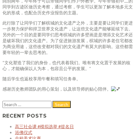
阔别两年，今年终于可以带领同学们作户外教学。今年带领初中二的
同学到古迹区做历史考察，通过考察，学生可以更加了解本地多元文
化的形成，也配合历史作业报告的主题。
此行除了让同学们了解槟城的文化遗产之外，主要是要让同学们更进
一步努力保护和捍卫世界文化遗产，让这些文化遗产能够延续下去。
另外的一个目的是要同学们思考槟城的许多壁画是是增添文化艺术还
是破坏我们的文化遗产。为了促进旅游发展，槟城的许多老住宅都改
为商业用途，这些改变都对我们的文化遗产有莫大的影响。这些都需
要年轻的一辈去思考的。
“文化塑造了我们的身份，也代表着我们。唯有将文化置于发展的核
心，才能确保以人为本，包容且公平的发展。”
随后学生也返校享用午餐和填写任务单。
感谢历史教师团队的用心策划，以及班导师的贴心陪伴。
RECENT POSTS
高三社会课 #模拟选举 #提名日
浴佛仪式
全校美术比赛