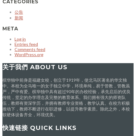
CATEGORIES
公告
新闻
META
Log in
Entries feed
Comments feed
WordPress.org
关于我們 ABOUT US
槟华独中前身是福建女校，创立于1919年，使北马区著名的华文独
中。本校为全马唯一的女子独立中学，环境单纯，易于管教，管教虽
严，严中有爱。槟华独中具有超过90年的办校经验，承先启后的优良
传统，坚定的办学理念及完整的教育体系。我们拥有强大的师资队
伍，教师有资深学历，并拥有教师专业资格，教学认真。在校方积极
推动下，教师不断进行在职进修，以提升教学素质。除此之外，本校
软硬体设备齐全，环境优美。
快速链接 QUICK LINKS