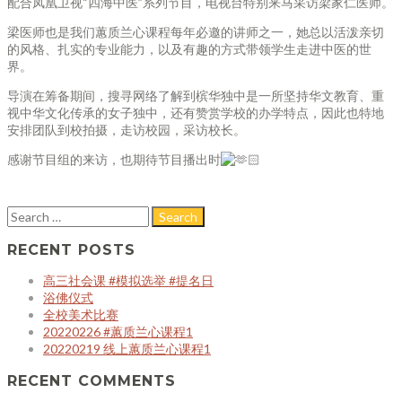
配合凤凰卫视“四海中医”系列节目，电视台特别来马采访梁家仁医师。
梁医师也是我们蕙质兰心课程每年必邀的讲师之一，她总以活泼亲切
的风格、扎实的专业能力，以及有趣的方式带领学生走进中医的世
界。
导演在筹备期间，搜寻网络了解到槟华独中是一所坚持华文教育、重
视中华文化传承的女子独中，还有赞赏学校的办学特点，因此也特地
安排团队到校拍摄，走访校园，采访校长。
感谢节目组的来访，也期待节目播出时
RECENT POSTS
高三社会课 #模拟选举 #提名日
浴佛仪式
全校美术比赛
20220226 #蕙质兰心课程1
20220219 线上蕙质兰心课程1
RECENT COMMENTS