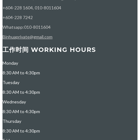
+604-228 1604, 010-8011604
+604-228 7242
Whatsapp:010-8011604
Binhuaprivate@gmail.com
工作时间 WORKING HOURS
Monday
8:30 AM to 4:30pm
Tuesday
8:30 AM to 4:30pm
Wednesday
8:30 AM to 4:30pm
Thursday
8:30 AM to 4:30pm