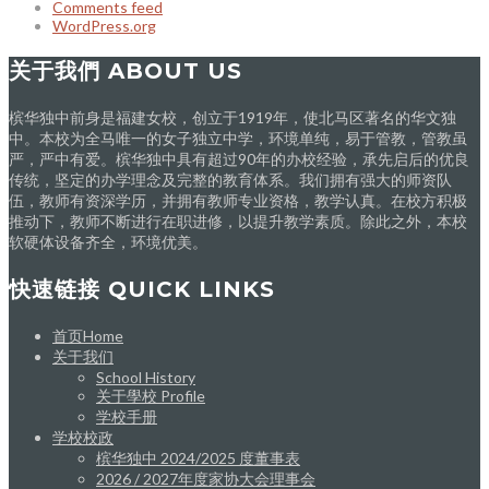
Comments feed
WordPress.org
关于我們 ABOUT US
槟华独中前身是福建女校，创立于1919年，使北马区著名的华文独
中。本校为全马唯一的女子独立中学，环境单纯，易于管教，管教虽
严，严中有爱。槟华独中具有超过90年的办校经验，承先启后的优良
传统，坚定的办学理念及完整的教育体系。我们拥有强大的师资队
伍，教师有资深学历，并拥有教师专业资格，教学认真。在校方积极
推动下，教师不断进行在职进修，以提升教学素质。除此之外，本校
软硬体设备齐全，环境优美。
快速链接 QUICK LINKS
首页Home
关于我们
School History
关于學校 Profile
学校手册
学校校政
槟华独中 2024/2025 度董事表
2026 / 2027年度家协大会理事会