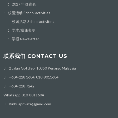
2027 年收费表
校园活动 School activities
校园活动 School activities
学术/联课表现
学报 Newsletter
联系我们 CONTACT US
2 Jalan Gottlieb, 10350 Penang, Malaysia
+604-228 1604, 010-8011604
+604-228 7242
Whatsapp:010-8011604
Binhuaprivate@gmail.com