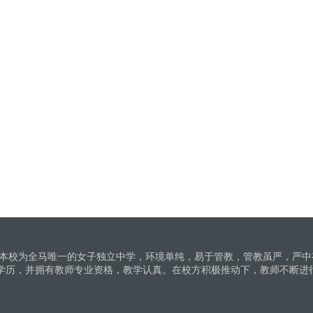
。本校为全马唯一的女子独立中学，环境单纯，易于管教，管教虽严，严中
学历，并拥有教师专业资格，教学认真。在校方积极推动下，教师不断进