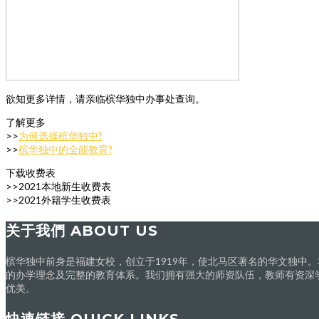
欲知更多详情，请亲临槟华独中办事处查询。
了解更多
>>
为何选择槟华独中?
>>
槟华独中的全能教育?
下载收费表
>>2021本地新生收费表
>>2021外籍学生收费表
关于我們 ABOUT US
槟华独中前身是福建女校，创立于1919年，使北马区著名的华文独中
的办学理念及完整的教育体系。我们拥有强大的师资队伍，教师有资深
优美。