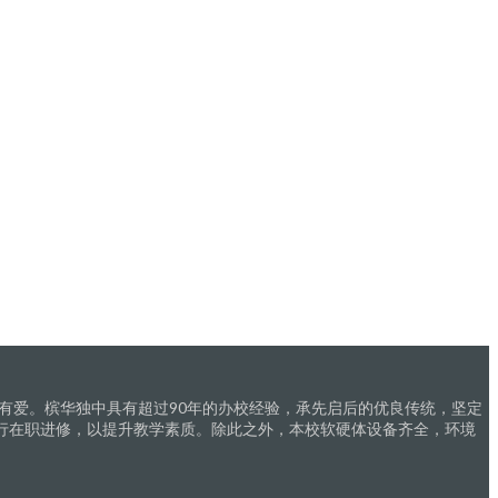
有爱。槟华独中具有超过90年的办校经验，承先启后的优良传统，坚定
行在职进修，以提升教学素质。除此之外，本校软硬体设备齐全，环境