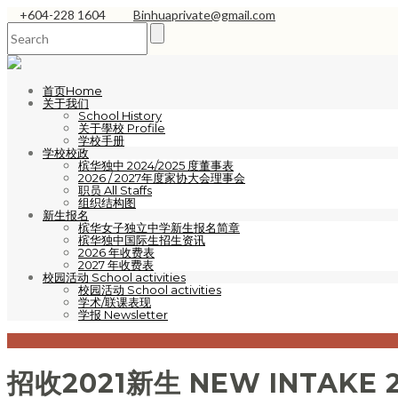
+604-228 1604
Binhuaprivate@gmail.com
首页Home
关于我们
School History
关于學校 Profile
学校手册
学校校政
槟华独中 2024/2025 度董事表
2026 / 2027年度家协大会理事会
职员 All Staffs
组织结构图
新生报名
槟华女子独立中学新生报名简章
槟华独中国际生招生资讯
2026 年收费表
2027 年收费表
校园活动 School activities
校园活动 School activities
学术/联课表现
学报 Newsletter
招收2021新生 NEW INTAKE 2