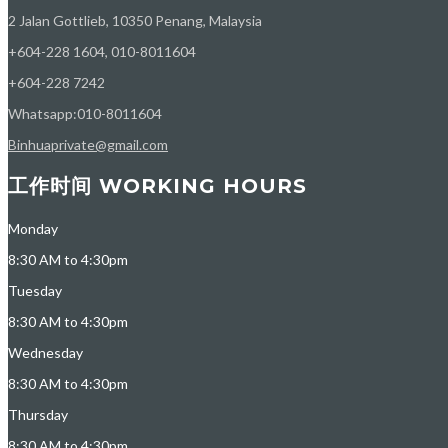
2 Jalan Gottlieb, 10350 Penang, Malaysia
+604-228 1604, 010-8011604
+604-228 7242
Whatsapp:010-8011604
Binhuaprivate@gmail.com
工作时间 WORKING HOURS
Monday
8:30 AM to 4:30pm
Tuesday
8:30 AM to 4:30pm
Wednesday
8:30 AM to 4:30pm
Thursday
8:30 AM to 4:30pm