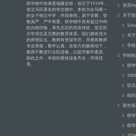
槟华独中前身是福建女校，创立于1919年，
首页Ho
使北马区著名的华文独中。本校为全马唯一
关于我
的女子独立中学，环境单纯，易于管教，管
教虽严，严中有爱。槟华独中具有超过90年
Scho
的办校经验，承先启后的优良传统，坚定的
办学理念及完整的教育体系。我们拥有强大
关于學
的师资队伍，教师有资深学历，并拥有教师
学校
专业资格，教学认真。在校方积极推动下，
教师不断进行在职进修，以提升教学素质。
学校校
除此之外，本校软硬体设备齐全，环境优
美。
槟华
20
职员 A
组织
新生报
槟华
槟华
20