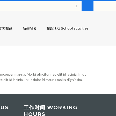
学校校政
新生报名
校园活动 School activities
mcorper magna. Morbi efficitur nec elit id lacinia. In ut
lit id lacinia. In ut dolor id mauris mollis dignissim.
 US
工作时间 WORKING
HOURS