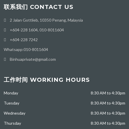
联系我们 CONTACT US
2 Jalan Gottlieb, 10350 Penang, Malaysia
+604-228 1604, 010-8011604
+604-228 7242
Whatsapp:010-8011604
Binhuaprivate@gmail.com
工作时间 WORKING HOURS
Monday
8:30 AM to 4:30pm
Tuesday
8:30 AM to 4:30pm
Wednesday
8:30 AM to 4:30pm
Thursday
8:30 AM to 4:30pm