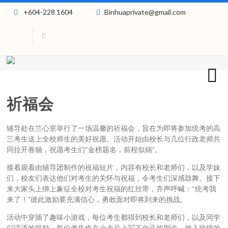
+604-228 1604
Binhuaprivate@gmail.com
祈福会
辅导处在兰心室举行了一场温馨的祈福会，旨在为即将参加统考的高
三考生送上全校师生的美好祝愿。活动开始由校长与几位行政老师共
同拉开卷轴，祝愿考生们“金榜题名，前程似锦”。
接着观看由辅导团制作的祝福短片，内容有校长和老师们，以及学妹
们，校友们表达他们对考生的关怀与祝福，令考生们深感鼓舞。接下
来大家头上绑上象征全校对考生祝福的红丝带，齐声呼喊：“统考我
来了！”彼此激励要充满信心，勇敢面对即将到来的挑战。
活动中穿插了趣味小游戏，每位考生都得到校长和老师们，以及同学
们话语的鼓励。每位考生也在小卡片上写下自己的期许，放入班级的