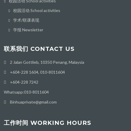
校园活动 School activities
校园活动 School activities
学术/联课表现
学报 Newsletter
联系我们 CONTACT US
2 Jalan Gottlieb, 10350 Penang, Malaysia
+604-228 1604, 010-8011604
+604-228 7242
Whatsapp:010-8011604
Binhuaprivate@gmail.com
工作时间 WORKING HOURS