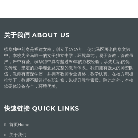
关于我們 ABOUT US
槟华独中前身是福建女校，创立于1919年，使北马区著名的华文独
中。本校为全马唯一的女子独立中学，环境单纯，易于管教，管教虽
严，严中有爱。槟华独中具有超过90年的办校经验，承先启后的优
良传统，坚定的办学理念及完整的教育体系。我们拥有强大的师资队
伍，教师有资深学历，并拥有教师专业资格，教学认真。在校方积极
推动下，教师不断进行在职进修，以提升教学素质。除此之外，本校
软硬体设备齐全，环境优美。
快速链接 QUICK LINKS
首页Home
关于我们