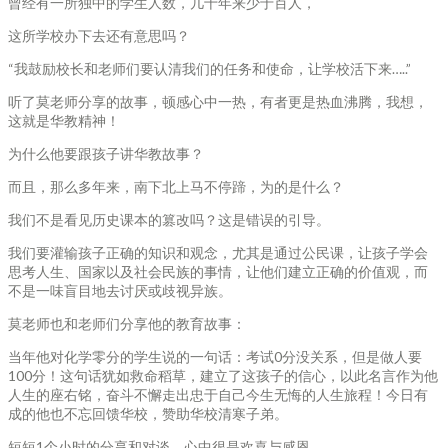
曾经有一所独中的学生人数，几十年来少于百人，
这所学校办下去还有意思吗？
“我鼓励校长和老师们要认清我们的任务和使命，让学校活下来…..”
听了莫老师分享的故事，顿感心中一热，有者更是热血沸腾，我想，
这就是华教精神！
为什么他要跟孩子讲华教故事？
而且，那么多年来，南下北上马不停蹄，为的是什么？
我们不是看见历史课本的篡改吗？这是错误的引导。
我们要灌输孩子正确的知识和观念，尤其是通过公民课，让孩子学会
思考人生、国家以及社会民族的事情，让他们建立正确的价值观，而
不是一味盲目地去讨厌或歧视异族。
莫老师也和老师们分享他的教育故事：
当年他对化学零分的学生说的一句话：考试0分没关系，但是做人要
100分！这句话犹如救命稻草，建立了这孩子的信心，以此名言作为他
人生的座右铭，奋斗不懈走出忠于自己今生无悔的人生旅程！今日有
成的他也不忘回馈华校，赞助华校清寒子弟。
短短1个小时的分享和对谈，心中很是欢喜与感恩。