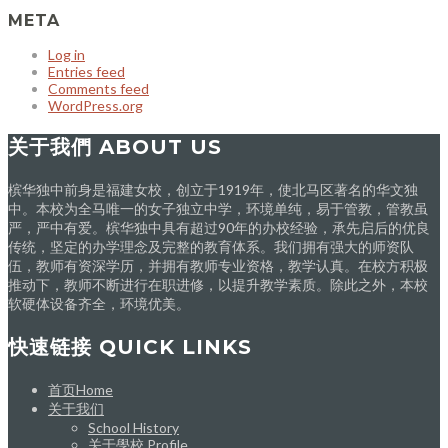
META
Log in
Entries feed
Comments feed
WordPress.org
关于我們 ABOUT US
槟华独中前身是福建女校，创立于1919年，使北马区著名的华文独
中。本校为全马唯一的女子独立中学，环境单纯，易于管教，管教虽
严，严中有爱。槟华独中具有超过90年的办校经验，承先启后的优良
传统，坚定的办学理念及完整的教育体系。我们拥有强大的师资队
伍，教师有资深学历，并拥有教师专业资格，教学认真。在校方积极
推动下，教师不断进行在职进修，以提升教学素质。除此之外，本校
软硬体设备齐全，环境优美。
快速链接 QUICK LINKS
首页Home
关于我们
School History
关于學校 Profile