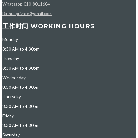
Whatsapp:010-8011604
Binhuaprivate@gmail.com
工作时间 WORKING HOURS
Monday
8:30 AM to 4:30pm
Tuesday
8:30 AM to 4:30pm
Wednesday
8:30 AM to 4:30pm
Thursday
8:30 AM to 4:30pm
Friday
8:30 AM to 4:30pm
Saturday