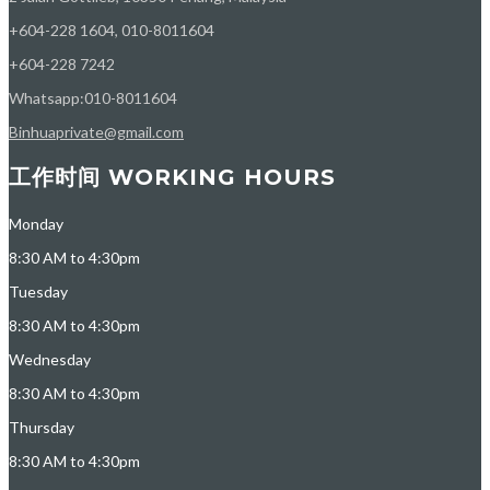
+604-228 1604, 010-8011604
+604-228 7242
Whatsapp:010-8011604
Binhuaprivate@gmail.com
工作时间 WORKING HOURS
Monday
8:30 AM to 4:30pm
Tuesday
8:30 AM to 4:30pm
Wednesday
8:30 AM to 4:30pm
Thursday
8:30 AM to 4:30pm