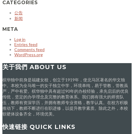
CATEGORIES
公告
新闻
META
Log in
Entries feed
Comments feed
WordPress.org
关于我們 ABOUT US
槟华独中前身是福建女校，创立于1919年，使北马区著名的华文独
中。本校为全马唯一的女子独立中学，环境单纯，易于管教，管教虽
严，严中有爱。槟华独中具有超过90年的办校经验，承先启后的优良
传统，坚定的办学理念及完整的教育体系。我们拥有强大的师资队
伍，教师有资深学历，并拥有教师专业资格，教学认真。在校方积极
推动下，教师不断进行在职进修，以提升教学素质。除此之外，本校
软硬体设备齐全，环境优美。
快速链接 QUICK LINKS