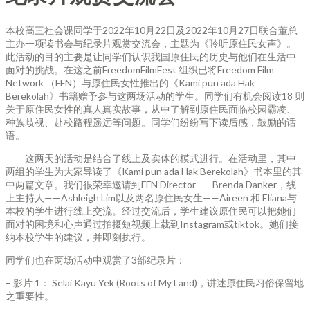
本校高三社会课同学于2022年10月22日及2022年10月27日联合董总
主办一项读书会与纪录片观赏交流会，主题为《聆听原住民女声》。
此活动的目的主要是让同学们认识我国原住民的历史与他们在生活中
面对的挑战。在这之前FreedomFilmFest 组织已将Freedom Film
Network （FFN）与原住民女性推出的《Kami pun ada Hak
Berekolah》书籍赠予参与这两场活动的学生。同学们有机会阅读18 则
关于原住民女性的真人真实故事，从中了解到原住民面临校园霸凌、
种族歧视、赴校路程遥远等问题。同学们纷纷写下读后感，鼓励的话
语。
这两天的活动是结合了线上及实体的模式进行。在活动里，其中
两组的学生为大家导读了《Kami pun ada Hak Berekolah》书本里的其
中两篇文章。我们很荣幸邀请到FFN Director——Brenda Danker，线
上主持人——Ashleigh Lim以及两名原住民女生——Aireen 和 Eliana与
本校的学生进行线上交流。经过交流后，学生建议原住民可以把她们
面对的困境和心声通过拍摄短视频上载到Instagram或tiktok。她们接
纳本校学生的建议，并即刻执行。
同学们也在两场活动中观赏了3部纪录片：
– 影片 1： Selai Kayu Yek (Roots of My Land)，讲述原住民习俗保留地
之重要性。