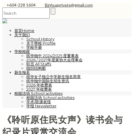
+604-228 1604
Binhuaprivate@gmail.com
首页Home
关于我们
School History
关于學校 Profile
学校手册
学校校政
槟华独中 2024/2025 度董事表
2026 / 2027年度家协大会理事会
职员 All Staffs
组织结构图
新生报名
槟华女子独立中学新生报名简章
槟华独中国际生招生资讯
2026 年收费表
2027 年收费表
校园活动 School activities
校园活动 School activities
学术/联课表现
学报 Newsletter
《聆听原住民女声》读书会与
纪录片观赏交流会